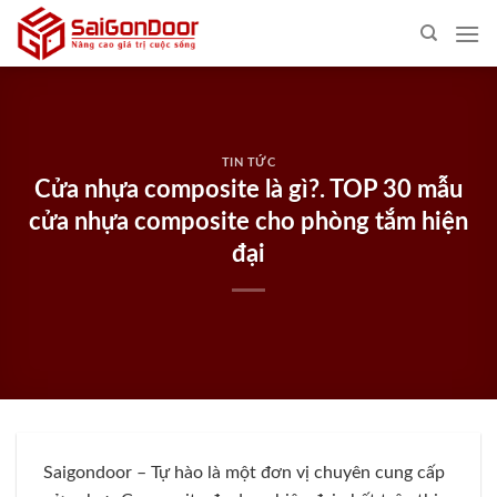
Skip
to
content
TIN TỨC
Cửa nhựa composite là gì?. TOP 30 mẫu
cửa nhựa composite cho phòng tắm hiện
đại
Saigondoor – Tự hào là một đơn vị chuyên cung cấp