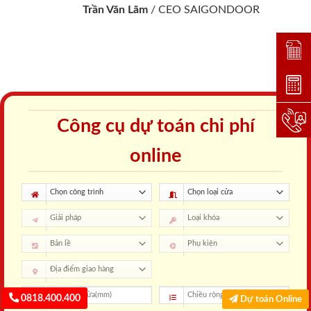
Trần Văn Lãm
/
CEO SAIGONDOOR
Đặt lị
Dự toá
Hotlin
Công cụ dự toán chi phí
online
0818.400.400
Dự toán Online