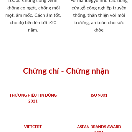
100%. Không cong vênh,
Formandegyd như các dòng
không co ngót, chống mối
cửa gỗ công nghiệp truyền
mọt, ẩm mốc. Cách âm tốt,
thống, thân thiện với môi
cho độ bền lên tới >20
trường, an toàn cho sức
năm.
khỏe.
Chứng chỉ - Chứng nhận
THƯƠNG HIỆU TIN DÙNG
ISO 9001
2021
VIETCERT
ASEAN BRANDS AWARD