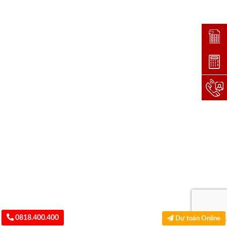
Đặt lị
Dự toá
Hotlin
0818.400.400
Dự toán Online