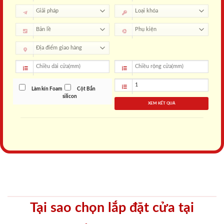
Làm kín Foam
Cột Bắn
silicon
XEM KẾT QUẢ
Tại sao chọn lắp đặt cửa tại