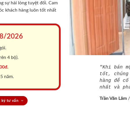
 sự hài lòng tuyệt đối. Cam
sóc khách hàng luôn tốt nhất
8/2026
gói.
ên 4 bộ).
00đ.
"Khi bán m
tốt, chúng
 5 năm.
hàng để cố
nhất và ph
Trần Văn Lãm
 ký tư vấn