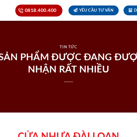
0818.400.400
YÊU CẦU TƯ VẤN
D
TIN TỨC
 SẢN PHẨM ĐƯỢC ĐANG ĐƯỢ
NHẬN RẤT NHIỀU
CỬA NHỰA ĐÀI LOAN