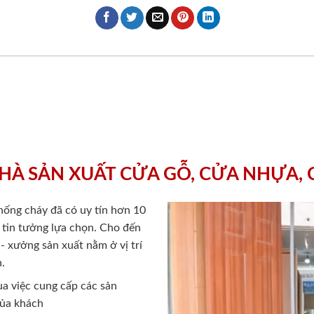
HÀ SẢN XUẤT CỬA GỖ, CỬA NHỰA,
chống cháy
đã có uy tín hơn 10
ý tin tưởng lựa chọn. Cho đến
 xưởng sản xuất nằm ở vị trí
.
a việc cung cấp các sản
của khách