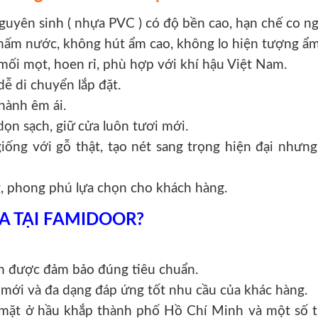
guyên sinh ( nhựa PVC ) có độ bền cao, hạn chế co ng
hấm nước, không hút ẩm cao, không lo hiện tượng ẩ
mối mọt, hoen rỉ, phù hợp với khí hậu Việt Nam.
ễ di chuyển lắp đặt.
hành êm ái.
dọn sạch, giữ cửa luôn tươi mới.
iống với gỗ thật, tạo nét sang trọng hiện đại nhưn
, phong phú lựa chọn cho khách hàng.
A TẠI FAMIDOOR?
n được đảm bảo đúng tiêu chuẩn.
mới và đa dạng đáp ứng tốt nhu cầu của khác hàng.
ặt ở hầu khắp thành phố Hồ Chí Minh và một số tỉ