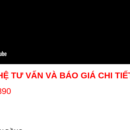
HỆ TƯ VẤN VÀ BÁO GIÁ CHI TIẾ
 890