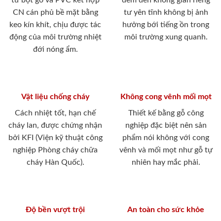
từ bột gỗ và PVC kết hợp
đem đến không gian riêng
CN cán phủ bề mặt bằng
tư yên tĩnh không bị ảnh
keo kín khít, chịu được tác
hưởng bới tiếng ồn trong
động của môi trường nhiệt
môi trường xung quanh.
đới nóng ẩm.
Vật liệu chống cháy
Không cong vênh mối mọt
Cách nhiệt tốt, hạn chế
Thiết kế bằng gỗ công
cháy lan, được chứng nhận
nghiệp đặc biệt nên sản
bởi KFI (Viện kỹ thuật công
phẩm nói không với cong
nghiệp Phòng cháy chữa
vênh và mối mọt như gỗ tự
cháy Hàn Quốc).
nhiên hay mắc phải.
Độ bền vượt trội
An toàn cho sức khỏe