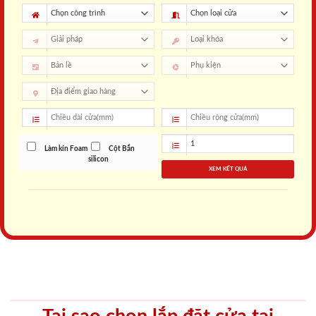
Làm kín Foam
Cột Bắn
silicon
XEM KẾT QUẢ