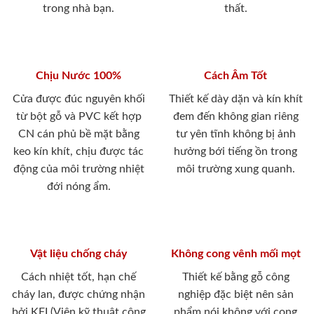
trong nhà bạn.
thất.
Chịu Nước 100%
Cách Âm Tốt
Cửa được đúc nguyên khối
Thiết kế dày dặn và kín khít
từ bột gỗ và PVC kết hợp
đem đến không gian riêng
CN cán phủ bề mặt bằng
tư yên tĩnh không bị ảnh
keo kín khít, chịu được tác
hưởng bới tiếng ồn trong
động của môi trường nhiệt
môi trường xung quanh.
đới nóng ẩm.
Vật liệu chống cháy
Không cong vênh mối mọt
Cách nhiệt tốt, hạn chế
Thiết kế bằng gỗ công
cháy lan, được chứng nhận
nghiệp đặc biệt nên sản
bởi KFI (Viện kỹ thuật công
phẩm nói không với cong