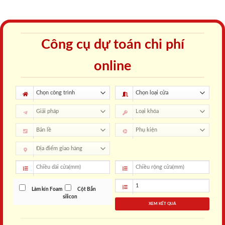
Công cụ dự toán chi phí
online
Làm kín Foam
Cột Bắn
silicon
XEM KẾT QUẢ