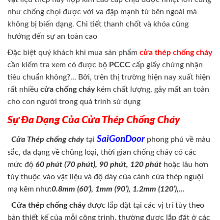
như chống chọi được với va đập mạnh từ bên ngoài mà
không bị biến dạng. Chi tiết thanh chốt và khóa cũng
hướng đến sự an toàn cao
Đặc biệt quý khách khi mua sản phẩm
cửa thép chống cháy
cần kiểm tra xem có được bộ
PCCC
cấp giấy chứng nhận
tiêu chuẩn không?… Bởi, trên thị trường hiện nay xuất hiện
rất nhiều
cửa chống cháy
kém chất lượng, gây mất an toàn
cho con người trong quá trình sử dụng
Sự Đa Dạng Của C
ửa Thép Chống Cháy
SaiGonDoor
Cửa Thép chống cháy
tại
phong phú về màu
sắc, đa dạng về chủng loại, thời gian chống cháy có các
mức độ
60 phút (70 phút), 90 phút, 120 phút
hoặc lâu hơn
tùy thuộc vào vật liệu và độ dày của cánh cửa thép nguội
mạ kẽm như:
0.8mm (60’), 1mm (90’), 1.2mm (120’),…
Cửa thép chống cháy
được lắp đặt tại các vị trí tùy theo
bản thiết kế của mỗi công trình, thường được lắp đặt ở các