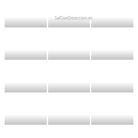
SaiGonDoor.com.vn