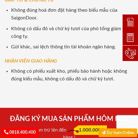
GIẤY TỜ & CHỨNG TỪ
Không đúng hoá đơn đặt hàng theo biểu mẫu của
SaigonDoor.
Đặt lị
Không có dấu đỏ và chữ ký tươi của phó tổng giám đốc
công ty.
Dự toá
Gửi khác, sai lệch thông tin tài khoản ngân hàng.
Hotlin
NHÂN VIÊN GIAO HÀNG
Không có phiếu xuất kho, phiếu bảo hành hoặc không
đúng kiểu mẫu, không có dấu đỏ và chữ ký tươi.
ĐĂNG KÝ MUA SẢN PHẨM HÔM NAY
Cơ hội được giảm trừ lên đến
1.000.000đ
khi đặt mua
0818.400.400
Dự toán Online
hàng !