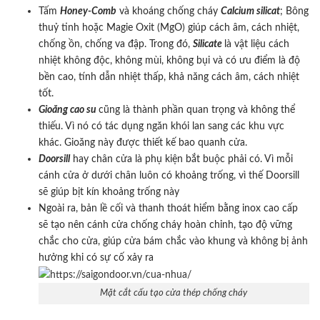
Tấm
Honey-Comb
và khoáng chống cháy
Calcium silicat
; Bông
thuỷ tinh hoặc Magie Oxit (MgO) giúp cách âm, cách nhiệt,
chống ồn, chống va đập. Trong đó,
Silicate
là vật liệu cách
nhiệt không độc, không mùi, không bụi và có ưu điểm là độ
bền cao, tính dẫn nhiệt thấp, khả năng cách âm, cách nhiệt
tốt.
Gioăng cao su
cũng là thành phần quan trọng và không thể
thiếu. Vì nó có tác dụng ngăn khói lan sang các khu vực
khác. Gioăng này được thiết kế bao quanh cửa.
Doorsill
hay chân cửa là phụ kiện bắt buộc phải có. Vì mỗi
cánh cửa ở dưới chân luôn có khoảng trống, vì thế Doorsill
sẽ giúp bịt kín khoảng trống này
Ngoài ra, bản lề cối và thanh thoát hiểm bằng inox cao cấp
sẽ tạo nên cánh cửa chống cháy hoàn chỉnh, tạo độ vững
chắc cho cửa, giúp cửa bám chắc vào khung và không bị ảnh
hưởng khi có sự cố xảy ra
Mặt cắt cấu tạo cửa thép chống cháy