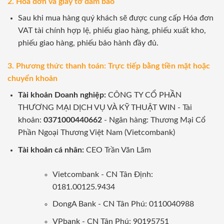
2. Hóa đơn và giấy tờ đảm bảo
Sau khi mua hàng quý khách sẽ được cung cấp Hóa đơn
VAT tài chính hợp lệ, phiếu giao hàng, phiếu xuất kho,
phiếu giao hàng, phiếu bảo hành đầy đủ.
3. Phương thức thanh toán: Trực tiếp bằng tiền mặt hoặc
chuyển khoản
Tài khoản Doanh nghiệp:
CÔNG TY CỔ PHẦN
THƯƠNG MẠI DỊCH VỤ VÀ KỸ THUẬT WIN - Tài
khoản:
0371000440662
- Ngân hàng: Thương Mại Cổ
Phần Ngoại Thương Việt Nam (Vietcombank)
Tài khoản cá nhân:
CEO Trần Văn Lãm
Vietcombank - CN Tân Định:
0181.00125.9434
DongA Bank - CN Tân Phú: 0110040988
VPbank - CN Tân Phú: 90195751