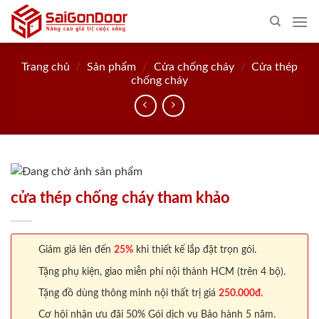
Skip
to
content
Trang chủ
/
Sản phẩm
/
Cửa chống cháy
/
Cửa thép
chống cháy
cửa thép chống cháy tham khảo
Giảm giá lên đến
25%
khi thiết kế lắp đặt trọn gói.
Tặng phụ kiện, giao miễn phí nội thành HCM (trên 4 bộ).
Tặng đồ dùng thông minh nội thất trị giá
250.000đ.
Cơ hội nhận ưu đãi 50% Gói dịch vụ Bảo hành 5 năm.