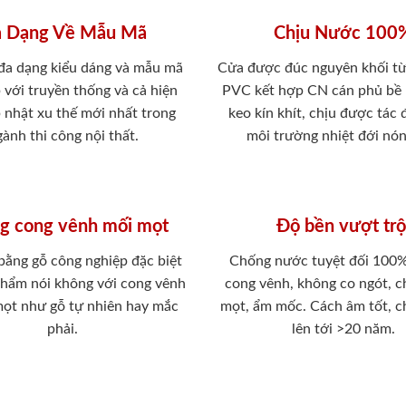
 Dạng Về Mẫu Mã
Chịu Nước 100
 đa dạng kiểu dáng và mẫu mã
Cửa được đúc nguyên khối từ
 với truyền thống và cả hiện
PVC kết hợp CN cán phủ bề
p nhật xu thế mới nhất trong
keo kín khít, chịu được tác
ành thi công nội thất.
môi trường nhiệt đới nó
g cong vênh mối mọt
Độ bền vượt trộ
 bằng gỗ công nghiệp đặc biệt
Chống nước tuyệt đối 100
phẩm nói không với cong vênh
cong vênh, không co ngót, 
mọt như gỗ tự nhiên hay mắc
mọt, ẩm mốc. Cách âm tốt, c
phải.
lên tới >20 năm.