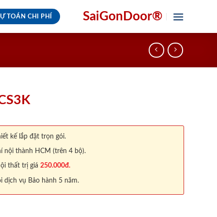
SaiGonDoor®
Ự TOÁN CHI PHÍ
 CS3K
iết kế lắp đặt trọn gói.
í nội thành HCM (trên 4 bộ).
 thất trị giá
250.000đ.
i dịch vụ Bảo hành 5 năm.