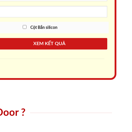
Cột Bắn silicon
XEM KẾT QUẢ
Door ?