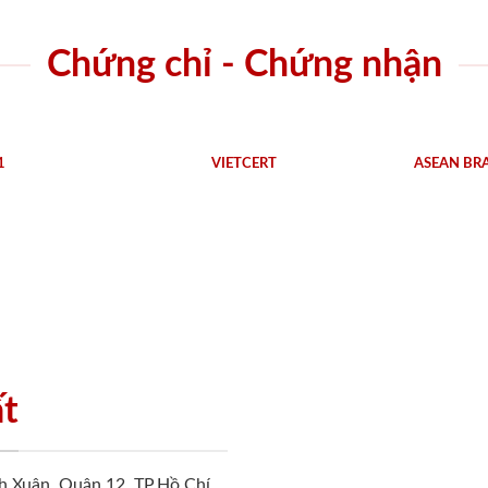
Chứng chỉ - Chứng nhận
1
VIETCERT
ASEAN BR
ất
h Xuân, Quận 12, TP.Hồ Chí