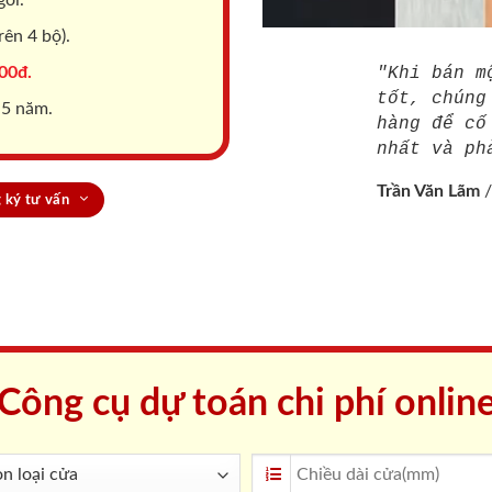
ên 4 bộ).
00đ.
"Khi bán m
tốt, chúng
 5 năm.
hàng để cố
nhất và ph
Trần Văn Lãm
 ký tư vấn
Công cụ dự toán chi phí onlin