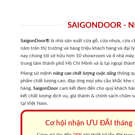
SAIGONDOOR - N
SaigonDoor®
là nhà sản xuất cửa gỗ, cửa nhựa, cửa 
năm trên thị trường và hàng triệu khách hàng và đại l
nay chúng tôi sở hữu hơn 10 showroom và 4 nhà máy -
trung tâm thành phố Hồ Chí Minh và & tại ngoại thành
Mang sứ mệnh
nâng cao chất lượng cuộc sống
thông qu
phẩm chất lượng cao, đáp ứng mọi yêu cầu khắc khe 
hàng.
SaigonDoor
cam kết đem đến cho quý khách hàng
kết chất lượng dịch vụ, giá thành & chính sách chăm 
tại Việt Nam.
Cơ hội nhận ƯU ĐÃI tháng
Giảm giá lên đến
25%
khi thiết kế lắp đặt trọn 