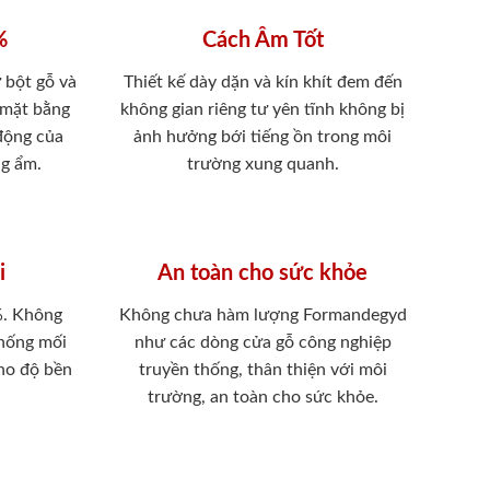
%
Cách Âm Tốt
 bột gỗ và
Thiết kế dày dặn và kín khít đem đến
 mặt bằng
không gian riêng tư yên tĩnh không bị
 động của
ảnh hưởng bới tiếng ồn trong môi
ng ẩm.
trường xung quanh.
i
An toàn cho sức khỏe
%. Không
Không chưa hàm lượng Formandegyd
chống mối
như các dòng cửa gỗ công nghiệp
ho độ bền
truyền thống, thân thiện với môi
trường, an toàn cho sức khỏe.