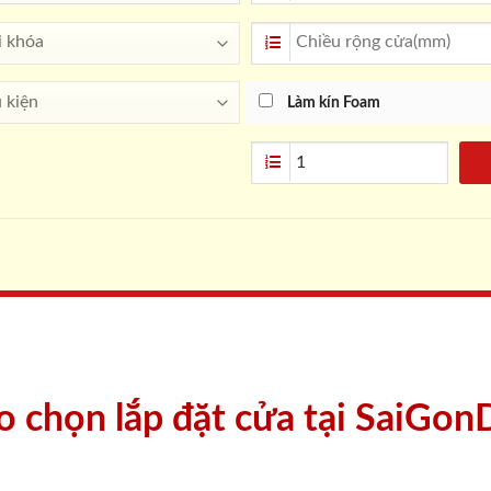
Làm kín Foam
ao chọn lắp đặt cửa tại SaiGon