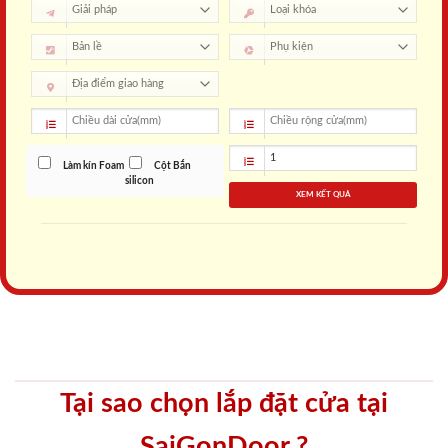
Làm kín Foam
Cột Bắn
silicon
XEM KẾT QUẢ
Tại sao chọn lắp đặt cửa tại
SaiGonDoor ?