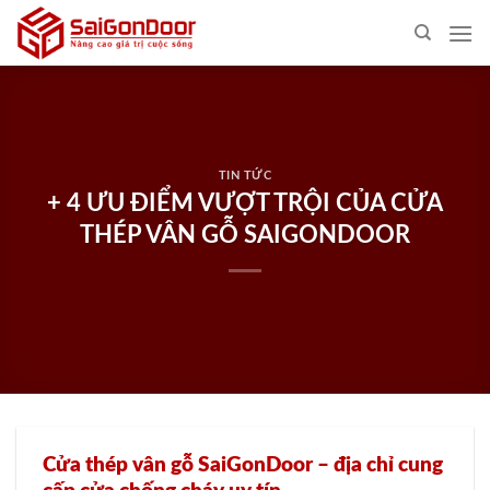
Skip
to
content
TIN TỨC
+ 4 ƯU ĐIỂM VƯỢT TRỘI CỦA CỬA
THÉP VÂN GỖ SAIGONDOOR
Cửa thép vân gỗ SaiGonDoor – địa chỉ cung