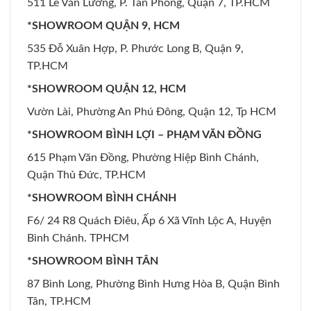
511 Lê Văn Lương, P. Tân Phong, Quận 7, TP.HCM
*SHOWROOM QUẬN 9, HCM
535 Đỗ Xuân Hợp, P. Phước Long B, Quận 9,
TP.HCM
*SHOWROOM QUẬN 12, HCM
Vườn Lài, Phường An Phú Đông, Quận 12, Tp HCM
*SHOWROOM BÌNH LỢI – PHẠM VĂN ĐỒNG
615 Phạm Văn Đồng, Phường Hiệp Bình Chánh,
Quận Thủ Đức, TP.HCM
*SHOWROOM BÌNH CHÁNH
F6/ 24 R8 Quách Điêu, Ấp 6 Xã Vĩnh Lộc A, Huyện
Bình Chánh. TPHCM
*SHOWROOM BÌNH TÂN
87 Bình Long, Phường Bình Hưng Hòa B, Quận Bình
Tân, TP.HCM