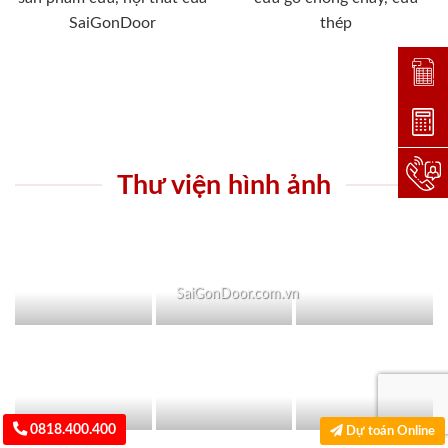
SaiGonDoor
thép
Đặt lị
Dự toá
Hotlin
Thư viện hình ảnh
SaiGonDoor.com.vn
0818.400.400
Dự toán Online