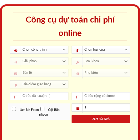
Công cụ dự toán chi phí
online
Làm kín Foam
Cột Bắn
silicon
XEM KẾT QUẢ