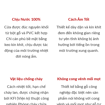
Chịu Nước 100%
Cách Âm Tốt
Cửa được đúc nguyên khối
Thiết kế dày dặn và kín khít
từ bột gỗ và PVC kết hợp
đem đến không gian riêng
CN cán phủ bề mặt bằng
tư yên tĩnh không bị ảnh
keo kín khít, chịu được tác
hưởng bới tiếng ồn trong
động của môi trường nhiệt
môi trường xung quanh.
đới nóng ẩm.
Vật liệu chống cháy
Không cong vênh mối mọt
Cách nhiệt tốt, hạn chế
Thiết kế bằng gỗ công
cháy lan, được chứng nhận
nghiệp đặc biệt nên sản
bởi KFI (Viện kỹ thuật công
phẩm nói không với cong
nghiệp Phòng cháy chữa
vênh và mối mọt như gỗ tự