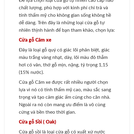
Để lựa chọn loại cửa gỗ tự nhiên cao cấp nào
chất lượng, phù hợp với kinh phí chi trả và
tính thẩm mỹ cho không gian sống không hề
dễ dàng. Trên đây là những loại cửa gỗ tự
nhiên thịnh hành để bạn tham khảo, chọn lựa:
Cửa gỗ Căm xe
Đây là loại gỗ quý có giác lõi phân biệt, giác
màu trắng vàng nhạt, dày, lõi màu đỏ thẫm
hơi có vân, thớ gỗ mịn, nặng, tỷ trọng 1,15
(15% nước).
Cửa gỗ Căm xe được rất nhiều người chọn
lựa vì nó có tính thẩm mỹ cao, màu sắc sang
trọng và tạo cảm giác ấm cúng cho căn nhà.
Ngoài ra nó còn mang ưu điểm là vô cùng
cứng và bền theo thời gian.
Cửa gỗ Sồi ( Oak)
Cửa gỗ sồi là loại cửa gỗ có xuất xứ nước