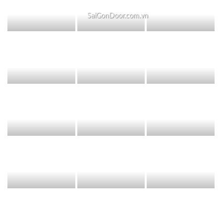
SaiGonDoor.com.vn