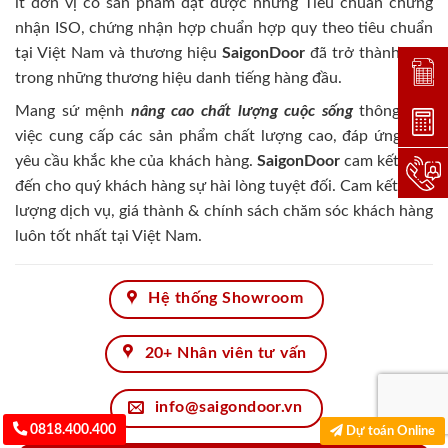
ít đơn vị có sản phẩm đạt được những Tiêu chuẩn chứng
nhận ISO, chứng nhận hợp chuẩn hợp quy theo tiêu chuẩn
tại Việt Nam và thương hiệu
SaigonDoor
đã trở thành một
Đặt lị
trong những thương hiệu danh tiếng hàng đầu.
Mang sứ mệnh
nâng cao chất lượng cuộc sống
thông qua
Dự toá
việc cung cấp các sản phẩm chất lượng cao, đáp ứng mọi
yêu cầu khắc khe của khách hàng.
SaigonDoor
cam kết đem
Hotlin
đến cho quý khách hàng sự hài lòng tuyệt đối. Cam kết chất
lượng dịch vụ, giá thành & chính sách chăm sóc khách hàng
luôn tốt nhất tại Việt Nam.
Hệ thống Showroom
20+ Nhân viên tư vấn
info@saigondoor.vn
0818.400.400
Dự toán Online