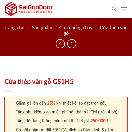
Skip
to
content
Trang chủ
/
Sản phẩm
/
Cửa chống cháy
/
Cửa thép vân
gỗ
Cửa thép vân gỗ GS1H5
Giảm giá lên đến
25%
khi thiết kế lắp đặt trọn gói.
Tặng phụ kiện, giao miễn phí nội thành HCM (trên 4 bộ).
Tặng đồ dùng thông minh nội thất trị giá
250.000đ.
Cơ hội nhận ưu đãi 50% Gói dịch vụ Bảo hành 5 năm.