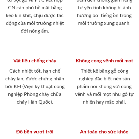
từ bột gỗ và PVC kết hợp
đem đến không gian riêng
CN cán phủ bề mặt bằng
tư yên tĩnh không bị ảnh
keo kín khít, chịu được tác
hưởng bới tiếng ồn trong
động của môi trường nhiệt
môi trường xung quanh.
đới nóng ẩm.
Vật liệu chống cháy
Không cong vênh mối mọt
Cách nhiệt tốt, hạn chế
Thiết kế bằng gỗ công
cháy lan, được chứng nhận
nghiệp đặc biệt nên sản
bởi KFI (Viện kỹ thuật công
phẩm nói không với cong
nghiệp Phòng cháy chữa
vênh và mối mọt như gỗ tự
cháy Hàn Quốc).
nhiên hay mắc phải.
Độ bền vượt trội
An toàn cho sức khỏe