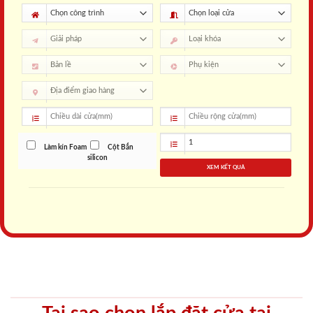
Làm kín Foam
Cột Bắn
silicon
XEM KẾT QUẢ