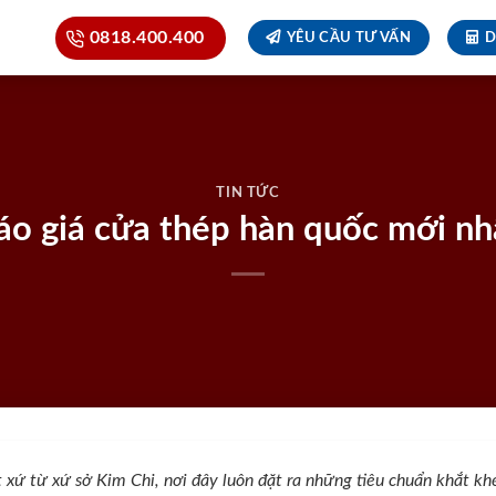
0818.400.400
YÊU CẦU TƯ VẤN
D
TIN TỨC
áo giá cửa thép hàn quốc mới nh
xứ từ xứ sở Kim Chi, nơi đây luôn đặt ra những tiêu chuẩn khắt khe