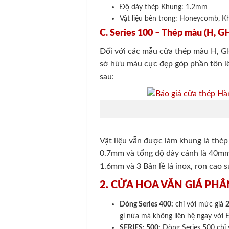
Độ dày thép Khung: 1.2mm
Vật liệu bên trong: Honeycomb, Kh
C. Series 100 – Thép màu (H, G
Đối với các mẫu cửa thép màu H, G
sở hữu màu cực đẹp góp phần tôn lê
sau:
Vật liệu vẫn được làm khung là thé
0.7mm và tổng độ dày cánh là 40mm
1.6mm và 3 Bản lề lá inox, ron cao s
2. CỬA HOA VĂN GIÁ PHÂN 
Dòng Series 400:
chỉ với mức giá
gì nữa mà không liên hệ ngay với 
SERIES: 500:
Dòng Series 500 chỉ