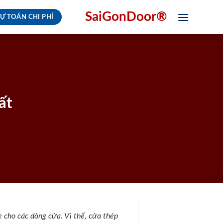
SaiGonDoor®
Ự TOÁN CHI PHÍ
ất
 cho các dòng cửa. Vì thế, cửa thép