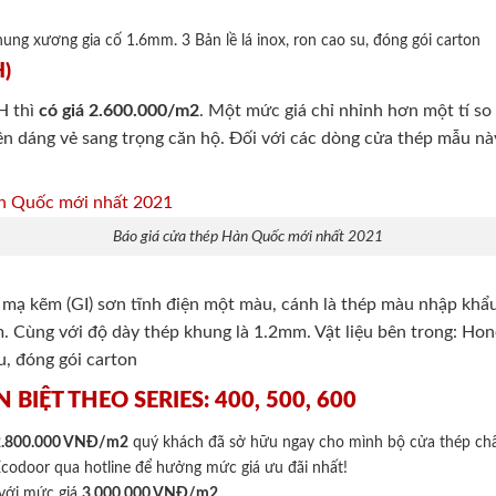
ung xương gia cố 1.6mm. 3 Bản lề lá inox, ron cao su, đóng gói carton
H)
H thì
có giá 2.600.000/m2
. Một mức giá chỉ nhỉnh hơn một tí s
n dáng vẻ sang trọng căn hộ. Đối với các dòng cửa thép mẫu nà
Báo giá cửa thép Hàn Quốc mới nhất 2021
p mạ kẽm (GI) sơn tĩnh điện một màu, cánh là thép màu nhập kh
. Cùng với độ dày thép khung là 1.2mm. Vật liệu bên trong: H
u, đóng gói carton
BIỆT THEO SERIES: 400, 500, 600
2.800.000 VNĐ/m2
quý khách đã sở hữu ngay cho mình bộ cửa thép chất
Ecodoor qua hotline để hưởng mức giá ưu đãi nhất!
 với mức giá
3.000.000 VNĐ/m2