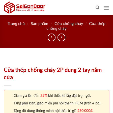
Skip
to
content
Trang chủ
/
Sản phẩm
/
Cửa chống cháy
/
Cửa thép
chống cháy
Cửa thép chống cháy 2P dung 2 tay nắm
cửa
Giảm giá lên đến
25%
khi thiết kế lắp đặt trọn gói.
Tặng phụ kiện, giao miễn phí nội thành HCM (trên 4 bộ).
Tặng đồ dùng thông minh nội thất trị giá
250.000đ.