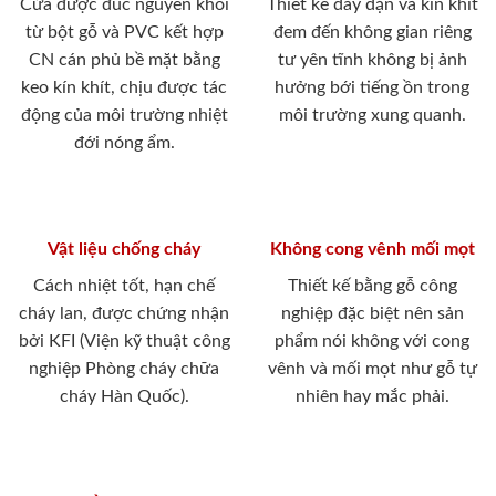
Cửa được đúc nguyên khối
Thiết kế dày dặn và kín khít
từ bột gỗ và PVC kết hợp
đem đến không gian riêng
CN cán phủ bề mặt bằng
tư yên tĩnh không bị ảnh
keo kín khít, chịu được tác
hưởng bới tiếng ồn trong
động của môi trường nhiệt
môi trường xung quanh.
đới nóng ẩm.
Vật liệu chống cháy
Không cong vênh mối mọt
Cách nhiệt tốt, hạn chế
Thiết kế bằng gỗ công
cháy lan, được chứng nhận
nghiệp đặc biệt nên sản
bởi KFI (Viện kỹ thuật công
phẩm nói không với cong
nghiệp Phòng cháy chữa
vênh và mối mọt như gỗ tự
cháy Hàn Quốc).
nhiên hay mắc phải.