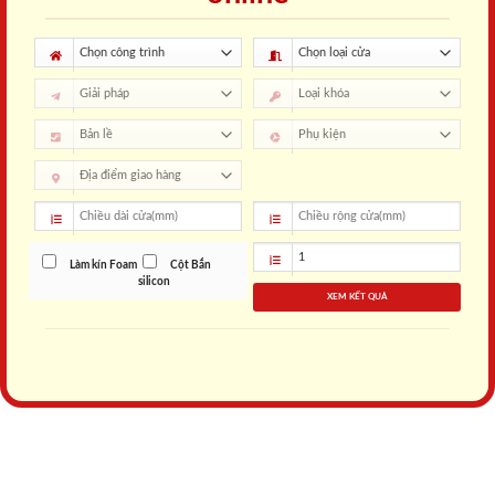
Làm kín Foam
Cột Bắn
silicon
XEM KẾT QUẢ