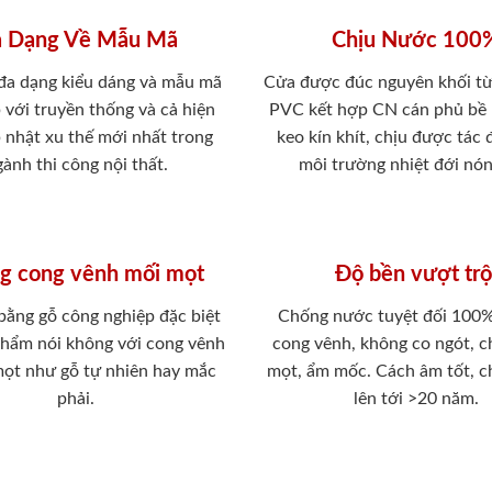
 Dạng Về Mẫu Mã
Chịu Nước 100
 đa dạng kiểu dáng và mẫu mã
Cửa được đúc nguyên khối từ
 với truyền thống và cả hiện
PVC kết hợp CN cán phủ bề
p nhật xu thế mới nhất trong
keo kín khít, chịu được tác
ành thi công nội thất.
môi trường nhiệt đới nó
g cong vênh mối mọt
Độ bền vượt trộ
 bằng gỗ công nghiệp đặc biệt
Chống nước tuyệt đối 100
phẩm nói không với cong vênh
cong vênh, không co ngót, 
mọt như gỗ tự nhiên hay mắc
mọt, ẩm mốc. Cách âm tốt, c
phải.
lên tới >20 năm.