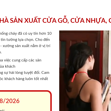
HÀ SẢN XUẤT CỬA GỖ, CỬA NHỰA,
chống cháy
đã có uy tín hơn 10
ý tin tưởng lựa chọn. Cho đến
 xưởng sản xuất nằm ở vị trí
.
a việc cung cấp các sản
của khách
 sự hài lòng tuyệt đối. Cam
sóc khách hàng luôn tốt nhất
8/2026
gói.