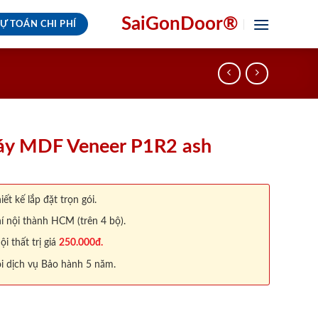
SaiGonDoor®
Ự TOÁN CHI PHÍ
áy MDF Veneer P1R2 ash
iết kế lắp đặt trọn gói.
í nội thành HCM (trên 4 bộ).
 thất trị giá
250.000đ.
i dịch vụ Bảo hành 5 năm.