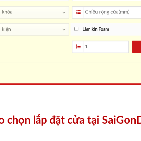
Làm kín Foam
ao chọn lắp đặt cửa tại SaiGon