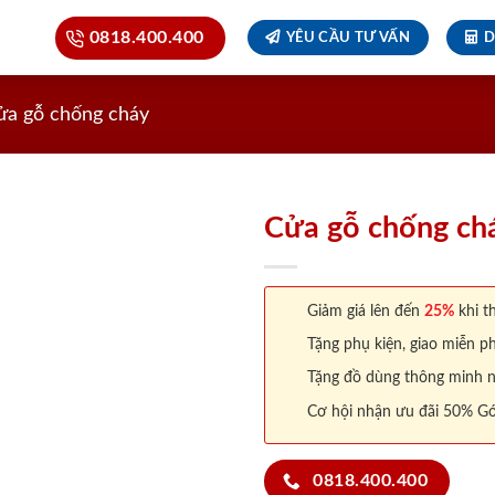
0818.400.400
YÊU CẦU TƯ VẤN
D
ửa gỗ chống cháy
Cửa gỗ chống ch
Giảm giá lên đến
25%
khi th
Tặng phụ kiện, giao miễn ph
Tặng đồ dùng thông minh nội
Cơ hội nhận ưu đãi 50% Gó
0818.400.400