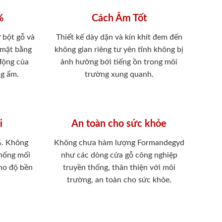
%
Cách Âm Tốt
 bột gỗ và
Thiết kế dày dặn và kín khít đem đến
 mặt bằng
không gian riêng tư yên tĩnh không bị
 động của
ảnh hưởng bới tiếng ồn trong môi
ng ẩm.
trường xung quanh.
i
An toàn cho sức khỏe
%. Không
Không chưa hàm lượng Formandegyd
chống mối
như các dòng cửa gỗ công nghiệp
ho độ bền
truyền thống, thân thiện với môi
trường, an toàn cho sức khỏe.