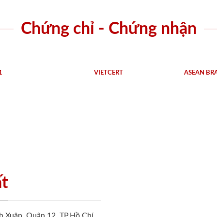
Chứng chỉ - Chứng nhận
1
VIETCERT
ASEAN BR
ất
h Xuân, Quận 12, TP.Hồ Chí