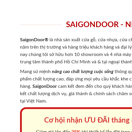
SAIGONDOOR - N
SaigonDoor®
là nhà sản xuất cửa gỗ, cửa nhựa, cửa 
năm trên thị trường và hàng triệu khách hàng và đại l
nay chúng tôi sở hữu hơn 10 showroom và 4 nhà máy -
trung tâm thành phố Hồ Chí Minh và & tại ngoại thành
Mang sứ mệnh
nâng cao chất lượng cuộc sống
thông qu
phẩm chất lượng cao, đáp ứng mọi yêu cầu khắc khe 
hàng.
SaigonDoor
cam kết đem đến cho quý khách hàng
kết chất lượng dịch vụ, giá thành & chính sách chăm 
tại Việt Nam.
Cơ hội nhận ƯU ĐÃI tháng
Giảm giá lên đến
25%
khi thiết kế lắp đặt trọn 