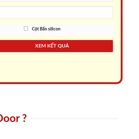
Cột Bắn silicon
XEM KẾT QUẢ
Door ?