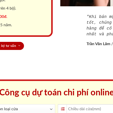
ên 4 bộ).
00đ.
"Khi bán m
tốt, chúng
 5 năm.
hàng để cố
nhất và ph
Trần Văn Lãm
 ký tư vấn
Công cụ dự toán chi phí onlin