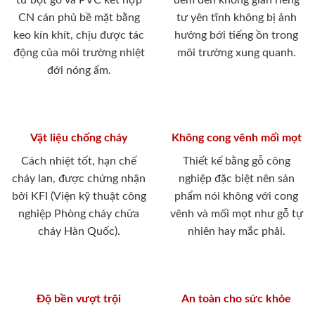
từ bột gỗ và PVC kết hợp
đem đến không gian riêng
CN cán phủ bề mặt bằng
tư yên tĩnh không bị ảnh
keo kín khít, chịu được tác
hưởng bới tiếng ồn trong
động của môi trường nhiệt
môi trường xung quanh.
đới nóng ẩm.
Vật liệu chống cháy
Không cong vênh mối mọt
Cách nhiệt tốt, hạn chế
Thiết kế bằng gỗ công
cháy lan, được chứng nhận
nghiệp đặc biệt nên sản
bởi KFI (Viện kỹ thuật công
phẩm nói không với cong
nghiệp Phòng cháy chữa
vênh và mối mọt như gỗ tự
cháy Hàn Quốc).
nhiên hay mắc phải.
Độ bền vượt trội
An toàn cho sức khỏe