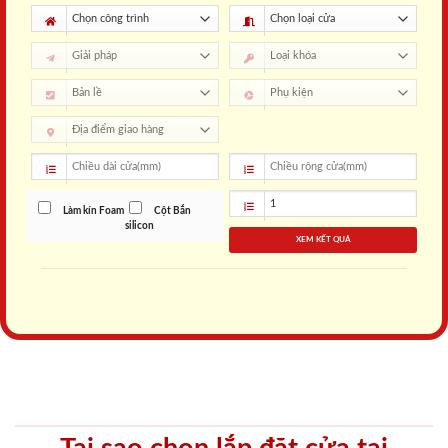
Làm kín Foam
Cột Bắn
silicon
XEM KẾT QUẢ