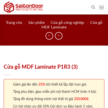
Skip
to
content
Trang chủ
/
Sản phẩm
/
Cửa gỗ công nghiệp
/
Cửa gỗ
MDF Laminate
Cửa gỗ MDF Laminate P1R3 (3)
Giảm giá lên đến
25%
khi thiết kế lắp đặt trọn gói.
Tặng phụ kiện, giao miễn phí nội thành HCM (trên 4 bộ).
Tặng đồ dùng thông minh nội thất trị giá
250.000đ.
Cơ hội nhận ưu đãi 50% Gói dịch vụ Bảo hành 5 năm.