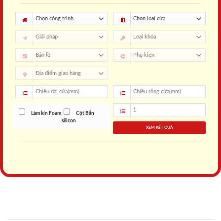
Làm kín Foam
Cột Bắn
silicon
XEM KẾT QUẢ