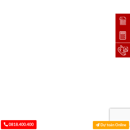
Đặt lị
Dự toá
Hotlin
0818.400.400
Dự toán Online