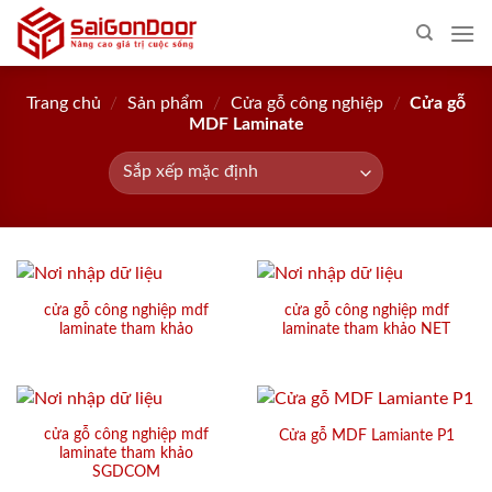
Skip
to
content
Trang chủ
/
Sản phẩm
/
Cửa gỗ công nghiệp
/
Cửa gỗ
MDF Laminate
cửa gỗ công nghiệp mdf
cửa gỗ công nghiệp mdf
laminate tham khảo
laminate tham khảo NET
cửa gỗ công nghiệp mdf
Cửa gỗ MDF Lamiante P1
laminate tham khảo
SGDCOM