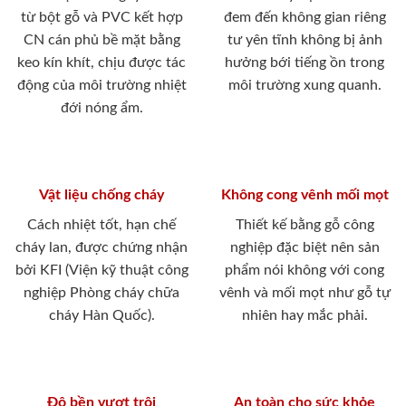
từ bột gỗ và PVC kết hợp
đem đến không gian riêng
CN cán phủ bề mặt bằng
tư yên tĩnh không bị ảnh
keo kín khít, chịu được tác
hưởng bới tiếng ồn trong
động của môi trường nhiệt
môi trường xung quanh.
đới nóng ẩm.
Vật liệu chống cháy
Không cong vênh mối mọt
Cách nhiệt tốt, hạn chế
Thiết kế bằng gỗ công
cháy lan, được chứng nhận
nghiệp đặc biệt nên sản
bởi KFI (Viện kỹ thuật công
phẩm nói không với cong
nghiệp Phòng cháy chữa
vênh và mối mọt như gỗ tự
cháy Hàn Quốc).
nhiên hay mắc phải.
Độ bền vượt trội
An toàn cho sức khỏe