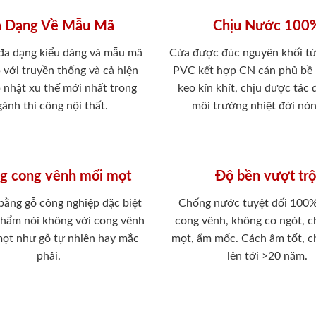
 Dạng Về Mẫu Mã
Chịu Nước 100
 đa dạng kiểu dáng và mẫu mã
Cửa được đúc nguyên khối từ
 với truyền thống và cả hiện
PVC kết hợp CN cán phủ bề
p nhật xu thế mới nhất trong
keo kín khít, chịu được tác
ành thi công nội thất.
môi trường nhiệt đới nó
g cong vênh mối mọt
Độ bền vượt trộ
 bằng gỗ công nghiệp đặc biệt
Chống nước tuyệt đối 100
phẩm nói không với cong vênh
cong vênh, không co ngót, 
mọt như gỗ tự nhiên hay mắc
mọt, ẩm mốc. Cách âm tốt, c
phải.
lên tới >20 năm.