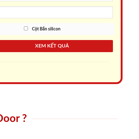
Cột Bắn silicon
XEM KẾT QUẢ
Door ?