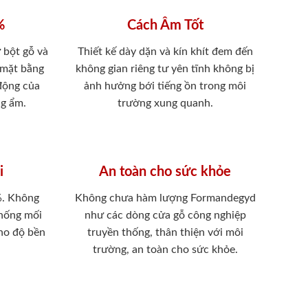
%
Cách Âm Tốt
 bột gỗ và
Thiết kế dày dặn và kín khít đem đến
 mặt bằng
không gian riêng tư yên tĩnh không bị
 động của
ảnh hưởng bới tiếng ồn trong môi
ng ẩm.
trường xung quanh.
i
An toàn cho sức khỏe
%. Không
Không chưa hàm lượng Formandegyd
chống mối
như các dòng cửa gỗ công nghiệp
ho độ bền
truyền thống, thân thiện với môi
trường, an toàn cho sức khỏe.