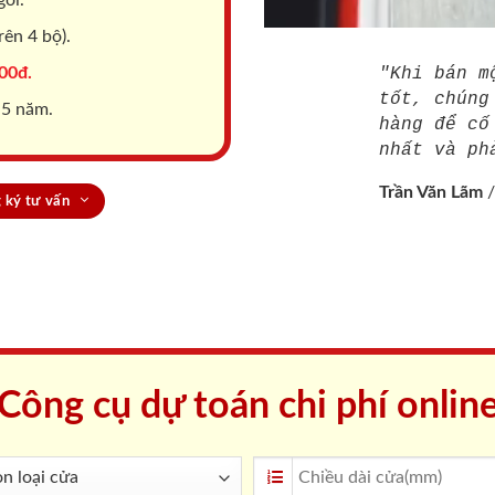
ên 4 bộ).
00đ.
"Khi bán m
tốt, chúng
 5 năm.
hàng để cố
nhất và ph
Trần Văn Lãm
 ký tư vấn
Công cụ dự toán chi phí onlin