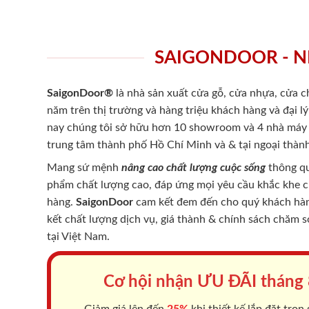
SAIGONDOOR - N
SaigonDoor®
là nhà sản xuất cửa gỗ, cửa nhựa, cửa 
năm trên thị trường và hàng triệu khách hàng và đại l
nay chúng tôi sở hữu hơn 10 showroom và 4 nhà máy -
trung tâm thành phố Hồ Chí Minh và & tại ngoại thành
Mang sứ mệnh
nâng cao chất lượng cuộc sống
thông qu
phẩm chất lượng cao, đáp ứng mọi yêu cầu khắc khe 
hàng.
SaigonDoor
cam kết đem đến cho quý khách hàng
kết chất lượng dịch vụ, giá thành & chính sách chăm 
tại Việt Nam.
Cơ hội nhận ƯU ĐÃI tháng
Giảm giá lên đến
25%
khi thiết kế lắp đặt trọn 