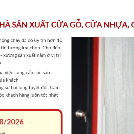
HÀ SẢN XUẤT CỬA GỖ, CỬA NHỰA,
chống cháy
đã có uy tín hơn 10
ý tin tưởng lựa chọn. Cho đến
 xưởng sản xuất nằm ở vị trí
.
a việc cung cấp các sản
của khách
 sự hài lòng tuyệt đối. Cam
sóc khách hàng luôn tốt nhất
8/2026
gói.