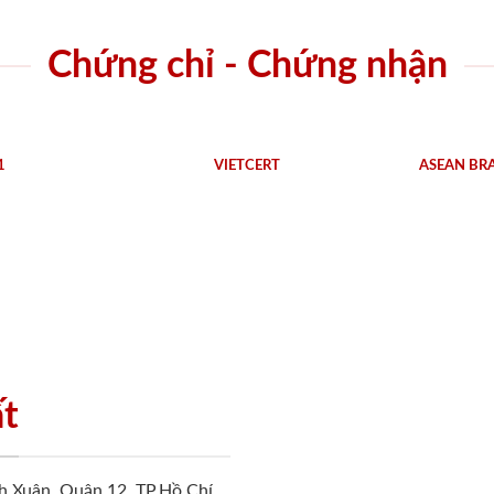
Chứng chỉ - Chứng nhận
1
VIETCERT
ASEAN BR
ất
h Xuân, Quận 12, TP.Hồ Chí