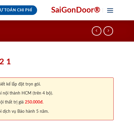
SaiGonDoor®
Ự TOÁN CHI PHÍ
2 1
iết kế lắp đặt trọn gói.
í nội thành HCM (trên 4 bộ).
 thất trị giá
250.000đ.
i dịch vụ Bảo hành 5 năm.