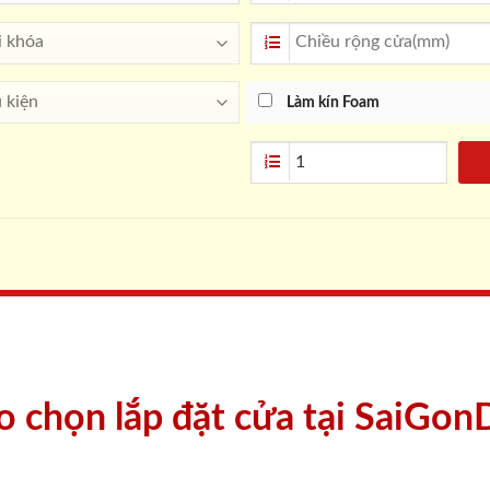
Làm kín Foam
ao chọn lắp đặt cửa tại SaiGon