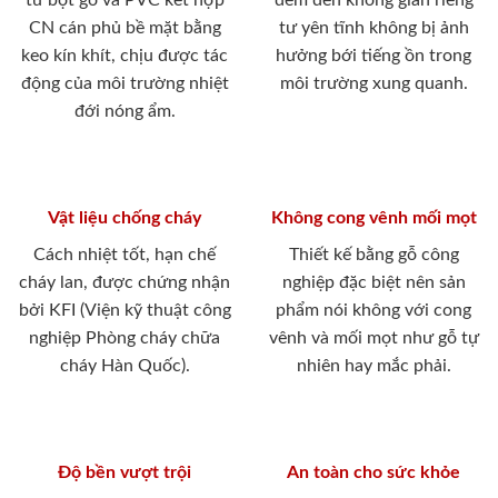
từ bột gỗ và PVC kết hợp
đem đến không gian riêng
CN cán phủ bề mặt bằng
tư yên tĩnh không bị ảnh
keo kín khít, chịu được tác
hưởng bới tiếng ồn trong
động của môi trường nhiệt
môi trường xung quanh.
đới nóng ẩm.
Vật liệu chống cháy
Không cong vênh mối mọt
Cách nhiệt tốt, hạn chế
Thiết kế bằng gỗ công
cháy lan, được chứng nhận
nghiệp đặc biệt nên sản
bởi KFI (Viện kỹ thuật công
phẩm nói không với cong
nghiệp Phòng cháy chữa
vênh và mối mọt như gỗ tự
cháy Hàn Quốc).
nhiên hay mắc phải.
Độ bền vượt trội
An toàn cho sức khỏe