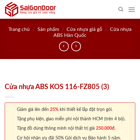
Skip
to
content
Trang chủ
/
Sản phẩm
/
Cửa nhựa giả gỗ
/
Cửa nhựa
ABS Hàn Quốc
Cửa nhựa ABS KOS 116-FZ805 (3)
Giảm giá lên đến
25%
khi thiết kế lắp đặt trọn gói.
Tặng phụ kiện, giao miễn phí nội thành HCM (trên 4 bộ).
Tặng đồ dùng thông minh nội thất trị giá
250.000đ.
Cơ hội nhận ưu đãi 50% Gói dịch vụ Bảo hành 5 năm.