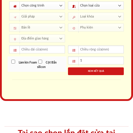
Làm kín Foam
Cột Bắn
silicon
XEM KẾT QUẢ