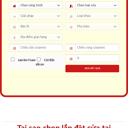
Làm kín Foam
Cột Bắn
silicon
XEM KẾT QUẢ