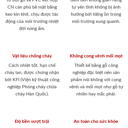
từ bột gỗ và PVC kết hợp
đem đến không gian riêng
CN cán phủ bề mặt bằng
tư yên tĩnh không bị ảnh
keo kín khít, chịu được tác
hưởng bới tiếng ồn trong
động của môi trường nhiệt
môi trường xung quanh.
đới nóng ẩm.
Vật liệu chống cháy
Không cong vênh mối mọt
Cách nhiệt tốt, hạn chế
Thiết kế bằng gỗ công
cháy lan, được chứng nhận
nghiệp đặc biệt nên sản
bởi KFI (Viện kỹ thuật công
phẩm nói không với cong
nghiệp Phòng cháy chữa
vênh và mối mọt như gỗ tự
cháy Hàn Quốc).
nhiên hay mắc phải.
Độ bền vượt trội
An toàn cho sức khỏe