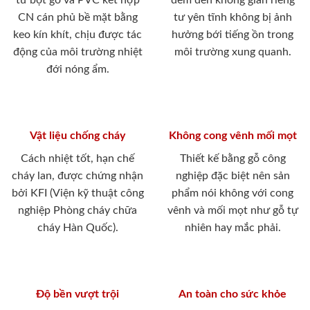
từ bột gỗ và PVC kết hợp
đem đến không gian riêng
CN cán phủ bề mặt bằng
tư yên tĩnh không bị ảnh
keo kín khít, chịu được tác
hưởng bới tiếng ồn trong
động của môi trường nhiệt
môi trường xung quanh.
đới nóng ẩm.
Vật liệu chống cháy
Không cong vênh mối mọt
Cách nhiệt tốt, hạn chế
Thiết kế bằng gỗ công
cháy lan, được chứng nhận
nghiệp đặc biệt nên sản
bởi KFI (Viện kỹ thuật công
phẩm nói không với cong
nghiệp Phòng cháy chữa
vênh và mối mọt như gỗ tự
cháy Hàn Quốc).
nhiên hay mắc phải.
Độ bền vượt trội
An toàn cho sức khỏe