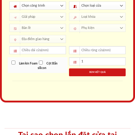
Làm kín Foam
Cột Bắn
silicon
XEM KẾT QUẢ