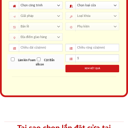
Làm kín Foam
Cột Bắn
silicon
XEM KẾT QUẢ