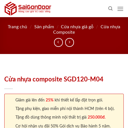
Skip
to
content
Trang chủ
/
Sản phẩm
/
Cửa nhựa giả gỗ
/
Cửa nhựa
Composite
Cửa nhựa composite SGD120-M04
Giảm giá lên đến
25%
khi thiết kế lắp đặt trọn gói.
Tặng phụ kiện, giao miễn phí nội thành HCM (trên 4 bộ).
Tặng đồ dùng thông minh nội thất trị giá
250.000đ.
Cơ hội nhận ưu đãi 50% Gói dịch vụ Bảo hành 5 năm.