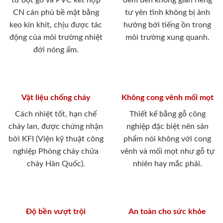
từ bột gỗ và PVC kết hợp
đem đến không gian riêng
CN cán phủ bề mặt bằng
tư yên tĩnh không bị ảnh
keo kín khít, chịu được tác
hưởng bới tiếng ồn trong
động của môi trường nhiệt
môi trường xung quanh.
đới nóng ẩm.
Vật liệu chống cháy
Không cong vênh mối mọt
Cách nhiệt tốt, hạn chế
Thiết kế bằng gỗ công
cháy lan, được chứng nhận
nghiệp đặc biệt nên sản
bởi KFI (Viện kỹ thuật công
phẩm nói không với cong
nghiệp Phòng cháy chữa
vênh và mối mọt như gỗ tự
cháy Hàn Quốc).
nhiên hay mắc phải.
Độ bền vượt trội
An toàn cho sức khỏe