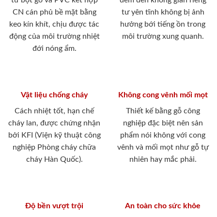
từ bột gỗ và PVC kết hợp
đem đến không gian riêng
CN cán phủ bề mặt bằng
tư yên tĩnh không bị ảnh
keo kín khít, chịu được tác
hưởng bới tiếng ồn trong
động của môi trường nhiệt
môi trường xung quanh.
đới nóng ẩm.
Vật liệu chống cháy
Không cong vênh mối mọt
Cách nhiệt tốt, hạn chế
Thiết kế bằng gỗ công
cháy lan, được chứng nhận
nghiệp đặc biệt nên sản
bởi KFI (Viện kỹ thuật công
phẩm nói không với cong
nghiệp Phòng cháy chữa
vênh và mối mọt như gỗ tự
cháy Hàn Quốc).
nhiên hay mắc phải.
Độ bền vượt trội
An toàn cho sức khỏe