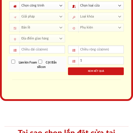
Làm kín Foam
Cột Bắn
silicon
XEM KẾT QUẢ