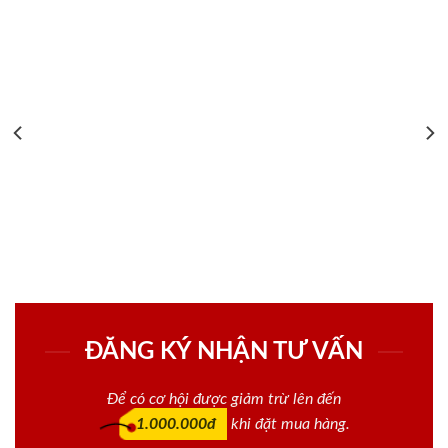
ĐĂNG KÝ NHẬN TƯ VẤN
Để có cơ hội được giảm trừ lên đến
1.000.000đ
khi đặt mua hàng.