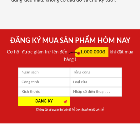
đúng kiểu mẫu, không có dấu đỏ và chữ ký tươi.
ĐĂNG KÝ MUA SẢN PHẨM HÔM NAY
Cơ hội được giảm trừ lên đến
1.000.000đ
khi đặt mua
hàng !
Chúng tôi sẽ gọi lại tư vấn & hỗ trợ nhanh nhất có thể