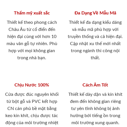
Thẩm mỹ xuất sắc
Đa Dạng Về Mẫu Mã
Thiết kế theo phong cách
Thiết kế đa dạng kiểu dáng
Châu Âu từ cổ điển đến
và mẫu mã phù hợp với
hiện đại cùng với hơn 10
truyền thống và cả hiện đại.
màu vân gỗ tự nhiên. Phù
Cập nhật xu thế mới nhất
hợp với mọi không gian
trong ngành thi công nội
trong nhà bạn.
thất.
Chịu Nước 100%
Cách Âm Tốt
Cửa được đúc nguyên khối
Thiết kế dày dặn và kín khít
từ bột gỗ và PVC kết hợp
đem đến không gian riêng
CN cán phủ bề mặt bằng
tư yên tĩnh không bị ảnh
keo kín khít, chịu được tác
hưởng bới tiếng ồn trong
động của môi trường nhiệt
môi trường xung quanh.