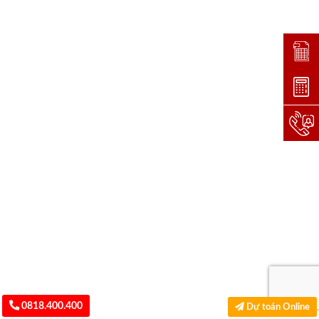
Đặt lị
Dự toá
Hotlin
0818.400.400
Dự toán Online