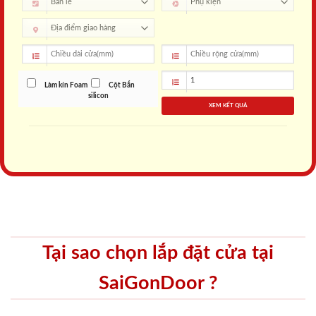
Làm kín Foam
Cột Bắn
silicon
XEM KẾT QUẢ
Tại sao chọn lắp đặt cửa tại
SaiGonDoor ?