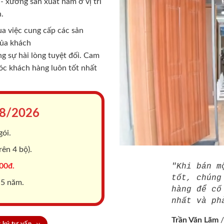
 xưởng sản xuất nằm ở vị trí
.
a việc cung cấp các sản
của khách
 sự hài lòng tuyệt đối. Cam
sóc khách hàng luôn tốt nhất
8/2026
gói.
ên 4 bộ).
00đ.
"Khi bán m
tốt, chúng
 5 năm.
hàng để cố
nhất và ph
Trần Văn Lãm
 ký tư vấn