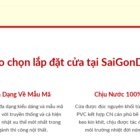
ao chọn lắp đặt cửa tại SaiGon
 Dạng Về Mẫu Mã
Chịu Nước 100
 đa dạng kiểu dáng và mẫu mã
Cửa được đúc nguyên khối từ
 với truyền thống và cả hiện
PVC kết hợp CN cán phủ bề
p nhật xu thế mới nhất trong
keo kín khít, chịu được tác
ành thi công nội thất.
môi trường nhiệt đới nó