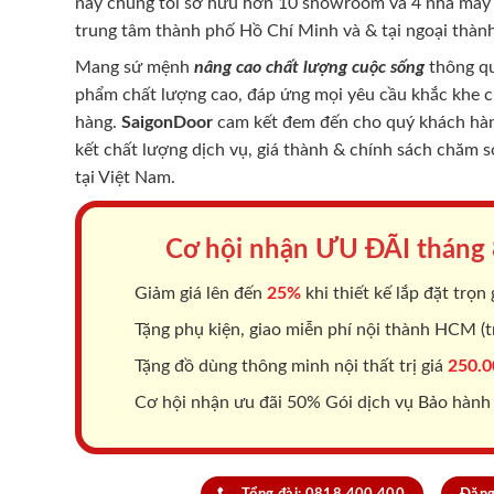
nay chúng tôi sở hữu hơn 10 showroom và 4 nhà máy -
trung tâm thành phố Hồ Chí Minh và & tại ngoại thành
Mang sứ mệnh
nâng cao chất lượng cuộc sống
thông qu
phẩm chất lượng cao, đáp ứng mọi yêu cầu khắc khe 
hàng.
SaigonDoor
cam kết đem đến cho quý khách hàng
kết chất lượng dịch vụ, giá thành & chính sách chăm 
tại Việt Nam.
Cơ hội nhận ƯU ĐÃI tháng
Giảm giá lên đến
25%
khi thiết kế lắp đặt trọn 
Tặng phụ kiện, giao miễn phí nội thành HCM (tr
Tặng đồ dùng thông minh nội thất trị giá
250.0
Cơ hội nhận ưu đãi 50% Gói dịch vụ Bảo hành
Tổng đài: 0818.400.400
Đăng