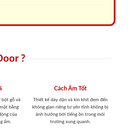
Door ?
%
Cách Âm Tốt
 bột gỗ và
Thiết kế dày dặn và kín khít đem đến
 mặt bằng
không gian riêng tư yên tĩnh không bị
 động của
ảnh hưởng bới tiếng ồn trong môi
ng ẩm.
trường xung quanh.