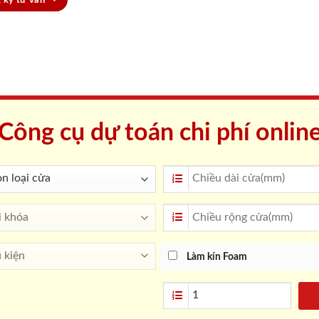
Công cụ dự toán chi phí onlin
Làm kín Foam