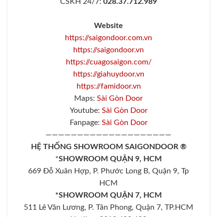
CSKH 24/7:
028.37.712.989
Website
https://saigondoor.com.vn
https://saigondoor.vn
https://cuagosaigon.com/
https://giahuydoor.vn
https://famidoor.vn
Maps:
Sài Gòn Door
Youtube:
Sài Gòn Door
Fanpage:
Sài Gòn Door
————————————————————
HỆ THỐNG SHOWROOM SAIGONDOOR ®
*
SHOWROOM QUẬN 9, HCM
669 Đỗ Xuân Hợp, P. Phước Long B, Quận 9, Tp
HCM
*SHOWROOM QUẬN 7, HCM
511 Lê Văn Lương, P. Tân Phong, Quận 7, TP.HCM