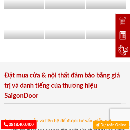
Đặt lị
Dự toá
Hotlin
Đặt mua cửa & nội thất đảm bảo bằng giá
trị và danh tiếng của thương hiệu
SaigonDoor
1. Lựa chọn mẫu và liên hệ để được tư vấn miễn phí
0818.400.400
Dự toán Online