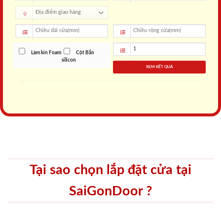
Làm kín Foam
Cột Bắn
silicon
XEM KẾT QUẢ
Tại sao chọn lắp đặt cửa tại
SaiGonDoor ?