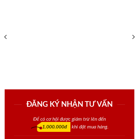
ĐĂNG KÝ NHẬN TƯ VẤN
Để có cơ hội được giảm trừ lên đến
1.000.000đ
khi đặt mua hàng.