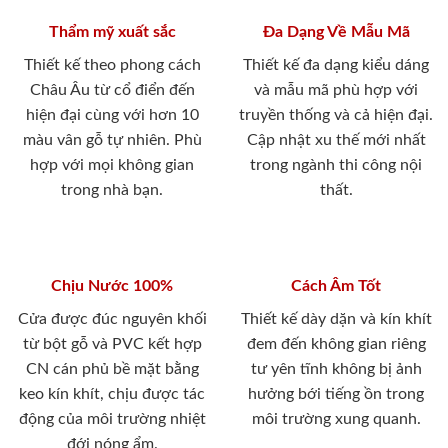
Thẩm mỹ xuất sắc
Đa Dạng Về Mẫu Mã
Thiết kế theo phong cách
Thiết kế đa dạng kiểu dáng
Châu Âu từ cổ điển đến
và mẫu mã phù hợp với
hiện đại cùng với hơn 10
truyền thống và cả hiện đại.
màu vân gỗ tự nhiên. Phù
Cập nhật xu thế mới nhất
hợp với mọi không gian
trong ngành thi công nội
trong nhà bạn.
thất.
Chịu Nước 100%
Cách Âm Tốt
Cửa được đúc nguyên khối
Thiết kế dày dặn và kín khít
từ bột gỗ và PVC kết hợp
đem đến không gian riêng
CN cán phủ bề mặt bằng
tư yên tĩnh không bị ảnh
keo kín khít, chịu được tác
hưởng bới tiếng ồn trong
động của môi trường nhiệt
môi trường xung quanh.
đới nóng ẩm.