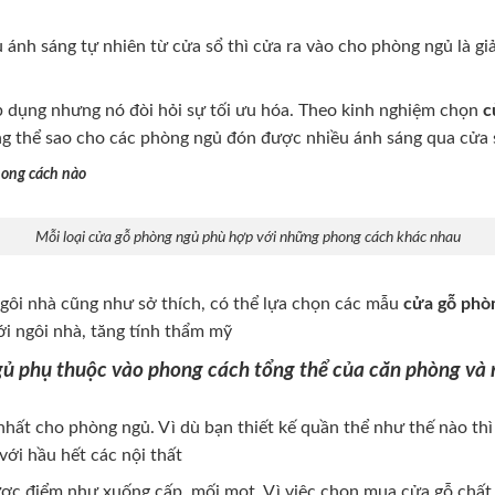
h sáng tự nhiên từ cửa sổ thì cửa ra vào cho phòng ngủ là giải
 dụng nhưng nó đòi hỏi sự tối ưu hóa. Theo kinh nghiệm chọn
c
Chúng tôi sẽ gọi lại tư vấn 
ổng thể sao cho các phòng ngủ đón được nhiều ánh sáng qua cửa 
hong cách nào
Tổng đài tư vấn
Mỗi loại cửa gỗ phòng ngủ phù hợp với những phong cách khác nhau
ngôi nhà cũng như sở thích, có thể lựa chọn các mẫu
cửa gỗ phò
ới ngôi nhà, tăng tính thẩm mỹ
gủ phụ thuộc vào phong cách tổng thể của căn phòng và 
 nhất cho phòng ngủ. Vì dù bạn thiết kế quần thể như thế nào t
với hầu hết các nội thất
ợc điểm như xuống cấp, mối mọt. Vì việc chọn mua cửa gỗ chất 