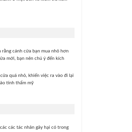
n rằng cánh cửa bạn mua nhỏ hơn
ƯU ĐÃI TRAO TAY
cửa mới, bạn nên chú ý đến kích
lắp đặt trọn gói.
ửa quá nhỏ, khiến việc ra vào đi lại
bảo tính thẩm mỹ
thành HCM (trên 4 bộ).
trị giá
250.000đ.
 vụ Bảo hành 5 năm.
 các các tác nhân gây hại có trong