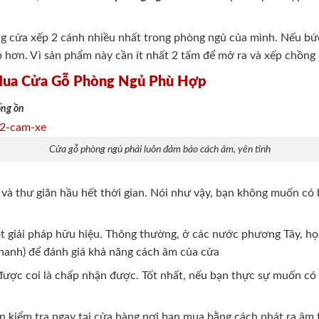
ng cửa xếp 2 cánh nhiều nhất trong phòng ngủ của mình. Nếu b
p hơn. Vì sản phẩm này cần ít nhất 2 tấm để mở ra và xếp chồng
Mua Cửa Gỗ Phòng Ngủ Phù Hợp
ống ồn
Cửa gỗ phòng ngủ phải luôn đảm bảo cách âm, yên tĩnh
 và thư giãn hầu hết thời gian. Nói như vậy, bạn không muốn có 
ột giải pháp hữu hiệu. Thông thường, ở các nước phương Tây, họ
thanh) để đánh giá khả năng cách âm của cửa
được coi là chấp nhận được. Tốt nhất, nếu bạn thực sự muốn có 
 kiểm tra ngay tại cửa hàng nơi bạn mua bằng cách phát ra âm 