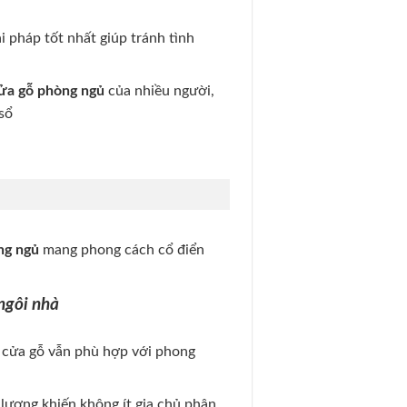
 pháp tốt nhất giúp tránh tình
ửa gỗ phòng ngủ
của nhiều người,
& hỗ trợ nhanh nhất có thể
sổ
: 0818.400.400
ng ngủ
mang phong cách cổ điển
ngôi nhà
hì cửa gỗ vẫn phù hợp với phong
lượng khiến không ít gia chủ phân