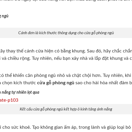
g ngủ
Cánh đơn là kích thước thông dụng cho cửa gỗ phòng ngủ
y thay thế cánh cửa hiện có bằng khung. Sau đó, hãy chắc chắ
ĐĂNG KÝ NGAY - 
i và chiều rộng. Tuy nhiên, nếu bạn xây nhà và lắp đặt khung và 
Giảm giá lên đến
25%
khi thiết kế 
 thể khiến căn phòng ngủ nhỏ và chật chội hơn. Tuy nhiên, khi c
ựa chọn kích thước
cửa gỗ phòng ngủ
sao cho hài hòa nhất đảm 
Tặng phụ kiện, giao miễn phí nội 
 nắng tự nhiên lọt qua
Tặng đồ dùng thông minh nội thất 
Cơ hội nhận ưu đãi 50% Gói dịch
Kết cấu cửa gỗ phòng ngủ kết hợp ô kính tăng ánh nắng
i cho sức khoẻ. Tạo không gian ấm áp, trong lành và giúp loại bỏ