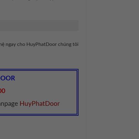
 hệ ngay cho HuyPhatDoor chúng tôi
DOOR
00
Fanpage
HuyPhatDoor