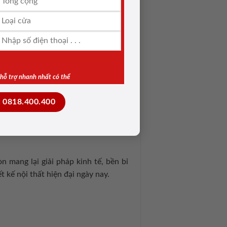
nhiều vị trí khác nhau như:
ướt.
& hỗ trợ nhanh nhất có thể
 vẻ đẹp tự nhiên, sang trọng mà vẫn
: 0818.400.400
 nội thất, nhờ sự kết hợp giữa tính
hoàn hảo cho không gian hiện đại.
mang lại giải pháp kinh tế, bền bỉ
 kế nội thất hiện đại ngày nay.