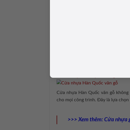
Cửa nhựa composite Hàn Quốc có nhi
Phòng ngủ:
Đem lại sự ấm cúng và
Phòng tắm:
Nhờ khả năng chống nư
Phòng khách hoặc văn phòng:
Với 
3.3. Cửa nhựa Hàn Quốc vâ
Cửa nhựa Hàn Quốc vân gỗ là loại c
đảm bảo độ bền cao. Đây là giải ph
thẩm mỹ và những ưu điểm vượt trội
Cửa nhựa Hàn Quốc vân gỗ không ch
cho mọi công trình. Đây là lựa chọn 
>>> Xem thêm:
Cửa nhựa g