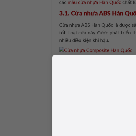
các
mẫu cửa nhựa Hàn Quốc
chất l
3.1. Cửa nhựa ABS Hàn Qu
Cửa nhựa ABS Hàn Quốc là được sản 
tốt. Loại cửa này được phát triển 
nhiều điều kiện khí hậu.
3.2. Cửa nhựa Composite 
Cửa nhựa Composite Hàn Quốc là dò
chuẩn. Đây là loại cửa mang công 
thiết kế hiện đại, bền bỉ và tính 
xây dựng và nội thất.