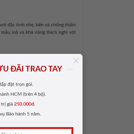
với đặc tính nhẹ, bền và chống thấm
g mẫu mã và khả năng thích nghi với
×
ƯU ĐÃI TRAO TAY
lắp đặt trọn gói.
 bột gỗ và nhựa cao cấp theo tỷ lệ
thành HCM (trên 4 bộ).
 gỗ tự nhiên và nhựa tổng hợp. Với
trị giá
250.000đ.
 chọn hàng đầu trong các công trình
 vụ Bảo hành 5 năm.