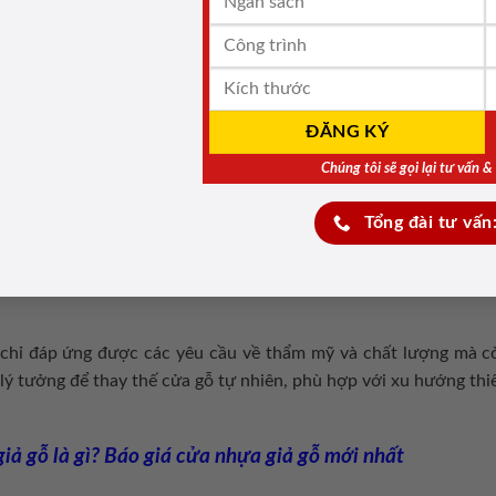
ều ưu điểm nổi bật, được sử dụng với nhiều mục đích và lắp ở 
 thẩm mỹ cho không gian riêng tư.
ớc tốt, cửa nhựa Composite là lựa chọn lý tưởng cho các khu vực ẩm 
thiết kế sang trọng, cửa mang đến sự hiện đại và tinh tế cho không gian.
n gỗ
Chúng tôi sẽ gọi lại tư vấn 
ửa được thiết kế với bề mặt phủ lớp vân gỗ tinh tế, mang đến
Tổng đài tư vấn
áp thay thế hoàn hảo cho cửa gỗ tự nhiên trong các công trình
 của chất liệu nhựa. Cửa nhựa Hàn Quốc vân gỗ là sự lựa chọn 
ỉ đáp ứng được các yêu cầu về thẩm mỹ và chất lượng mà còn 
lý tưởng để thay thế cửa gỗ tự nhiên, phù hợp với xu hướng thiết
iả gỗ là gì? Báo giá cửa nhựa giả gỗ mới nhất