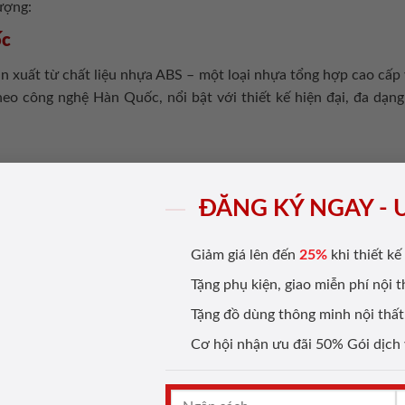
ượng:
ốc
xuất từ chất liệu nhựa ABS – một loại nhựa tổng hợp cao cấp 
theo công nghệ Hàn Quốc, nổi bật với thiết kế hiện đại, đa dạn
ĐĂNG KÝ NGAY - 
Hàn Quốc
Giảm giá lên đến
25%
khi thiết kế 
ng cửa được làm từ chất liệu nhựa composite – sự kết hợp giữa
Tặng phụ kiện, giao miễn phí nội 
nghệ tiên tiến của Hàn Quốc, kết hợp được các ưu điểm của cả
Tặng đồ dùng thông minh nội thất 
ứng dụng cao, cửa nhựa Composite Hàn Quốc đang trở thành lựa
Cơ hội nhận ưu đãi 50% Gói dịch