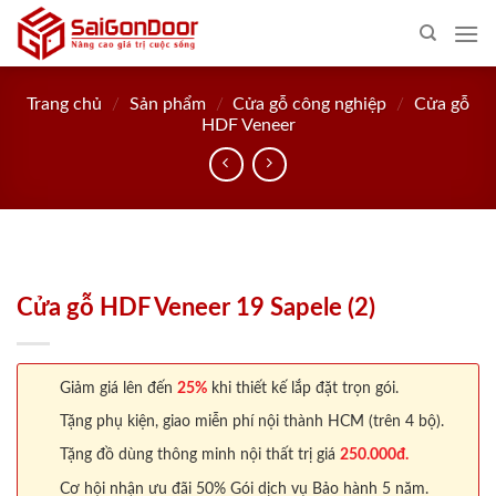
Skip
to
content
Trang chủ
/
Sản phẩm
/
Cửa gỗ công nghiệp
/
Cửa gỗ
HDF Veneer
Cửa gỗ HDF Veneer 19 Sapele (2)
Giảm giá lên đến
25%
khi thiết kế lắp đặt trọn gói.
Tặng phụ kiện, giao miễn phí nội thành HCM (trên 4 bộ).
Tặng đồ dùng thông minh nội thất trị giá
250.000đ.
Cơ hội nhận ưu đãi 50% Gói dịch vụ Bảo hành 5 năm.