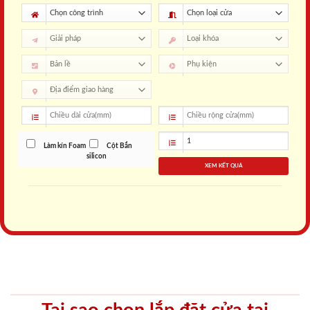
Làm kín Foam
Cột Bắn
silicon
XEM KẾT QUẢ