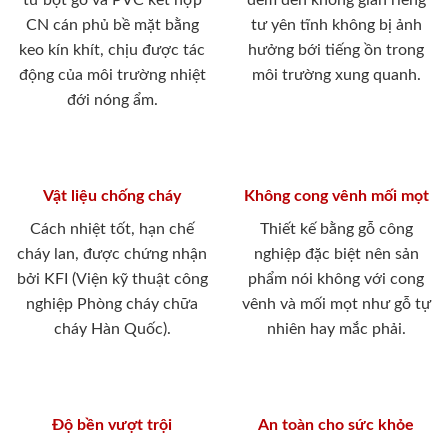
từ bột gỗ và PVC kết hợp
đem đến không gian riêng
CN cán phủ bề mặt bằng
tư yên tĩnh không bị ảnh
keo kín khít, chịu được tác
hưởng bới tiếng ồn trong
động của môi trường nhiệt
môi trường xung quanh.
đới nóng ẩm.
Vật liệu chống cháy
Không cong vênh mối mọt
Cách nhiệt tốt, hạn chế
Thiết kế bằng gỗ công
cháy lan, được chứng nhận
nghiệp đặc biệt nên sản
bởi KFI (Viện kỹ thuật công
phẩm nói không với cong
nghiệp Phòng cháy chữa
vênh và mối mọt như gỗ tự
cháy Hàn Quốc).
nhiên hay mắc phải.
Độ bền vượt trội
An toàn cho sức khỏe