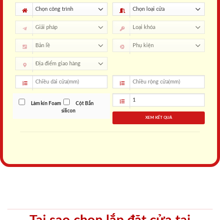
Làm kín Foam
Cột Bắn
silicon
XEM KẾT QUẢ