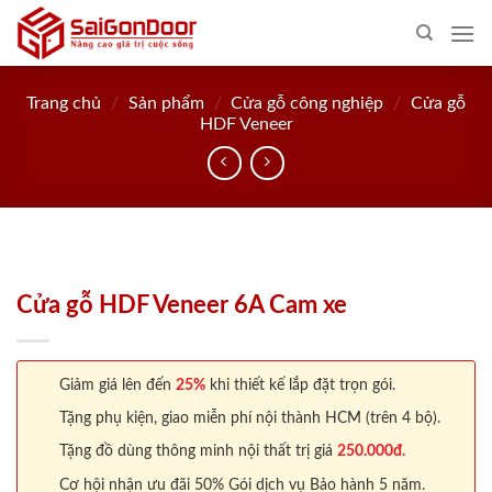
Skip
to
content
Trang chủ
/
Sản phẩm
/
Cửa gỗ công nghiệp
/
Cửa gỗ
HDF Veneer
Cửa gỗ HDF Veneer 6A Cam xe
Giảm giá lên đến
25%
khi thiết kế lắp đặt trọn gói.
Tặng phụ kiện, giao miễn phí nội thành HCM (trên 4 bộ).
Tặng đồ dùng thông minh nội thất trị giá
250.000đ.
Cơ hội nhận ưu đãi 50% Gói dịch vụ Bảo hành 5 năm.