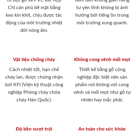
từ bột gỗ và PVC kết hợp
đem đến không gian riêng
CN cán phủ bề mặt bằng
tư yên tĩnh không bị ảnh
keo kín khít, chịu được tác
hưởng bới tiếng ồn trong
động của môi trường nhiệt
môi trường xung quanh.
đới nóng ẩm.
Vật liệu chống cháy
Không cong vênh mối mọt
Cách nhiệt tốt, hạn chế
Thiết kế bằng gỗ công
cháy lan, được chứng nhận
nghiệp đặc biệt nên sản
bởi KFI (Viện kỹ thuật công
phẩm nói không với cong
nghiệp Phòng cháy chữa
vênh và mối mọt như gỗ tự
cháy Hàn Quốc).
nhiên hay mắc phải.
Độ bền vượt trội
An toàn cho sức khỏe