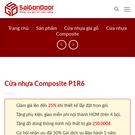
Skip
to
content
Trang chủ
/
Sản phẩm
/
Cửa nhựa giả gỗ
/
Cửa nhựa
Composite
Cửa nhựa Composite P1R6
Giảm giá lên đến
25%
khi thiết kế lắp đặt trọn gói.
Tặng phụ kiện, giao miễn phí nội thành HCM (trên 4 bộ).
Tặng đồ dùng thông minh nội thất trị giá
250.000đ.
Cơ hội nhận ưu đãi 50% Gói dịch vụ Bảo hành 5 năm.