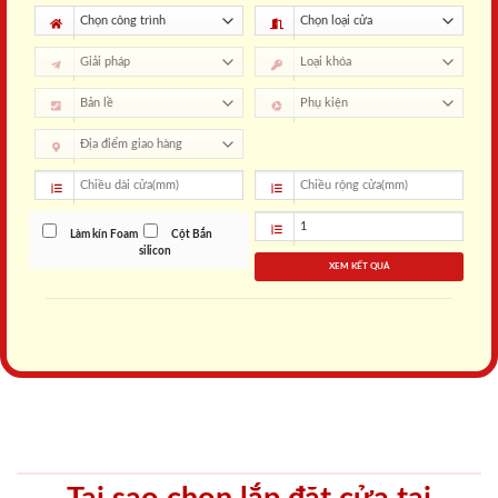
Làm kín Foam
Cột Bắn
silicon
XEM KẾT QUẢ