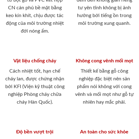
từ bột gỗ và PVC kết hợp
đem đến không gian riêng
CN cán phủ bề mặt bằng
tư yên tĩnh không bị ảnh
keo kín khít, chịu được tác
hưởng bới tiếng ồn trong
động của môi trường nhiệt
môi trường xung quanh.
đới nóng ẩm.
Vật liệu chống cháy
Không cong vênh mối mọt
Cách nhiệt tốt, hạn chế
Thiết kế bằng gỗ công
cháy lan, được chứng nhận
nghiệp đặc biệt nên sản
bởi KFI (Viện kỹ thuật công
phẩm nói không với cong
nghiệp Phòng cháy chữa
vênh và mối mọt như gỗ tự
cháy Hàn Quốc).
nhiên hay mắc phải.
Độ bền vượt trội
An toàn cho sức khỏe